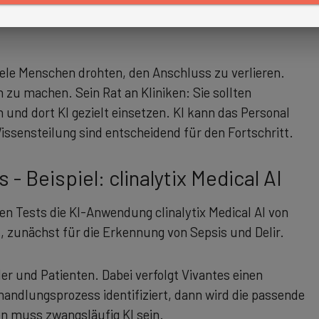
sse wie die Triage automatisiert und Notaufnahmen
iele Menschen drohten, den Anschluss zu verlieren.
h zu machen. Sein Rat an Kliniken: Sie sollten
 und dort KI gezielt einsetzen. KI kann das Personal
ssensteilung sind entscheidend für den Fortschritt.
s - Beispiel: clinalytix Medical AI
ven Tests die KI-Anwendung clinalytix Medical AI von
t, zunächst für die Erkennung von Sepsis und Delir.
r und Patienten. Dabei verfolgt Vivantes einen
handlungsprozess identifiziert, dann wird die passende
on muss zwangsläufig KI sein.