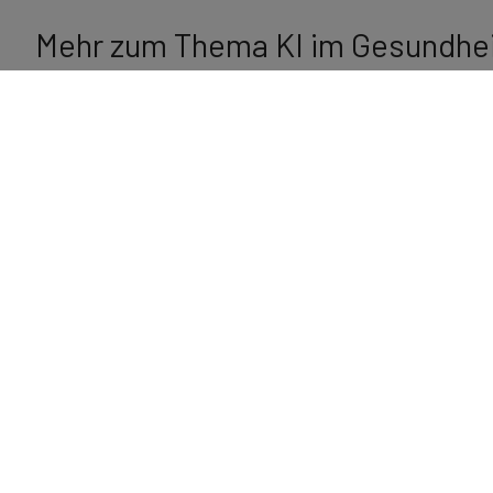
Mehr zum Thema KI im Gesundhe
In unserem
mibeg Lunchtime Talk
beleuchtete Saba
wie KI-Anwendungen den Arbeitsalltag im Krankenha
Zukunft.
Sehen Sie sich jetzt die Aufzeichnung der 
Diese Seminare könnten Sie interessieren:
Digitale Transformation im Krankenhaus
Intensivseminar Krankenhausleitung für Ärztliche Di
Intensivseminar Krankenhausmanagement
Bleiben Sie auf dem Laufende