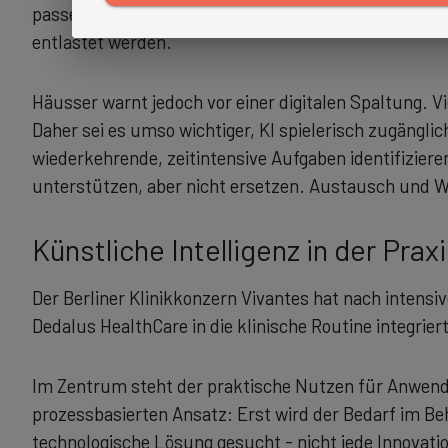
passende Maßnahmen einleiten. Damit könnten Proze
entlastet werden.
Häusser warnt jedoch vor einer digitalen Spaltung. V
Daher sei es umso wichtiger, KI spielerisch zugänglic
wiederkehrende, zeitintensive Aufgaben identifizieren
unterstützen, aber nicht ersetzen. Austausch und Wi
Künstliche Intelligenz in der Praxi
Der Berliner Klinikkonzern Vivantes hat nach intensi
Dedalus HealthCare in die klinische Routine integrier
Im Zentrum steht der praktische Nutzen für Anwende
prozessbasierten Ansatz: Erst wird der Bedarf im Be
technologische Lösung gesucht - nicht jede Innovati