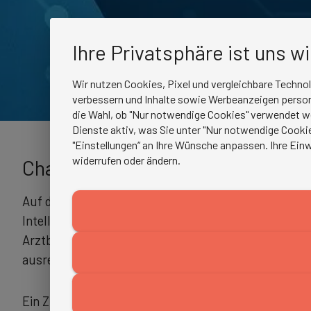
Ihre Privatsphäre ist uns w
Wir nutzen Cookies, Pixel und vergleichbare Techno
verbessern und Inhalte sowie Werbeanzeigen persona
die Wahl, ob "Nur notwendige Cookies" verwendet w
Dienste aktiv, was Sie unter "Nur notwendige Cookie
"Einstellungen“ an Ihre Wünsche anpassen. Ihre Einw
widerrufen oder ändern.
Chancen der künstlichen Intelli
Auf dem DRG|FORUM 2025 zeigte Physiker und KI-Exp
Intelligenz im Gesundheitswesen bietet. KI könne 
Arztbriefe verfassen oder Bilddaten analysieren. Vor
ausreichend vorhandene Daten.
Ein Zukunftsbeispiel sei die Agentic AI: Systeme, d