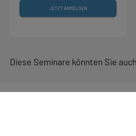
JETZT ANMELDEN
Diese Seminare könnten Sie auch
Intensivseminar
Krankenhausleitung für Ärztliche
Direktor:innen und Chefärzt:innen