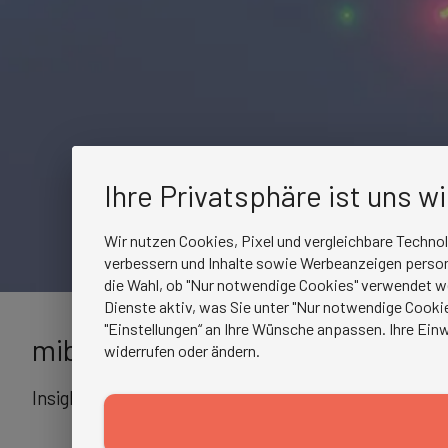
Ihre Privatsphäre ist uns w
Wir nutzen Cookies, Pixel und vergleichbare Techno
verbessern und Inhalte sowie Werbeanzeigen persona
die Wahl, ob "Nur notwendige Cookies" verwendet w
Dienste aktiv, was Sie unter "Nur notwendige Cookie
"Einstellungen“ an Ihre Wünsche anpassen. Ihre Einw
mibeg Lunchtime Talks
widerrufen oder ändern.
Insights für Entscheider:innen im Gesundheitswesen