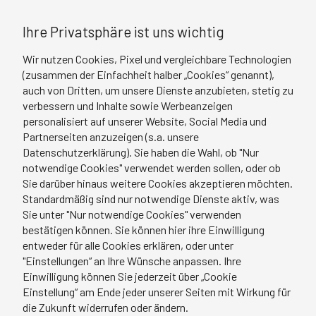
Ihre Privatsphäre ist uns wichtig
Wir nutzen Cookies, Pixel und vergleichbare Technologien
(zusammen der Einfachheit halber „Cookies“ genannt),
auch von Dritten, um unsere Dienste anzubieten, stetig zu
Teilnahmebedingungen
verbessern und Inhalte sowie Werbeanzeigen
personalisiert auf unserer Website, Social Media und
Anmeldungen
Partnerseiten anzuzeigen (s.a. unsere
Datenschutzerklärung). Sie haben die Wahl, ob "Nur
Die Teilnahmegebühr und die Veranstaltungstage
notwendige Cookies" verwendet werden sollen, oder ob
entnehmen Sie bitte den detaillierten Informationen
Sie darüber hinaus weitere Cookies akzeptieren möchten.
zum Seminar. Aus didaktischen Gründen ist die
Standardmäßig sind nur notwendige Dienste aktiv, was
Teilnehmerzahl begrenzt. Anmeldungen werden in
Sie unter "Nur notwendige Cookies" verwenden
der Reihenfolge des Eingangs berücksichtigt. Mit der
bestätigen können. Sie können hier ihre Einwilligung
Anmeldung erkennen Sie diese
entweder für alle Cookies erklären, oder unter
"Einstellungen“ an Ihre Wünsche anpassen. Ihre
Teilnahmebedingungen als verbindlich an. Nach
Einwilligung können Sie jederzeit über „Cookie
Eingang Ihrer Anmeldung erhalten Sie von uns eine
Einstellung“ am Ende jeder unserer Seiten mit Wirkung für
Reservierungsbestätigung und rechtzeitig vor dem
die Zukunft widerrufen oder ändern.
Seminar eine Rechnung. In der Teilnahmegebühr