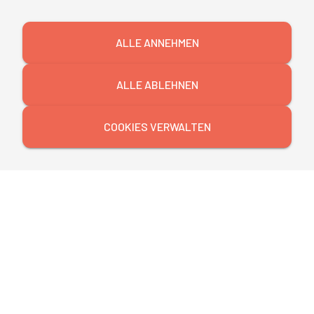
enthalten sind die Seminarunterlagen. Fahrt- und
Übernachtungskosten sind nicht inbegriffen.
ALLE ANNEHMEN
Rücktritt
ALLE ABLEHNEN
Sollten Sie nicht am Seminar teilnehmen können,
haben Sie die Möglichkeit, ohne zusätzliche Kosten
COOKIES VERWALTEN
eine/n Ersatzteilnehmer:in zu benennen. Sollte das
nicht möglich sein, bitten wir Sie, uns Ihre
Stornierung schriftlich (per Brief oder E-Mail)
spätestens zwei Wochen vor Seminarbeginn
mitzuteilen. Bitte haben Sie Verständnis dafür, dass
wir bei einer Absage nach dieser Frist eine
Stornogebühr von 50 % der Teilnahmegebühr
erheben müssen. Sagen Sie die Teilnahme vier oder
weniger Tage vor Seminarbeginn ab, bleiben Sie dem
Seminar fern oder beenden Sie das Seminar
vorzeitig, haben Sie die volle Seminargebühr zu