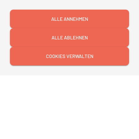
ALLE ANNEHMEN
ALLE ABLEHNEN
COOKIES VERWALTEN
©
mibeg
| Institute
Aus Leidenschaft zur Bildung - Ihr Schlüssel zum
Erfolg. Seit 1988