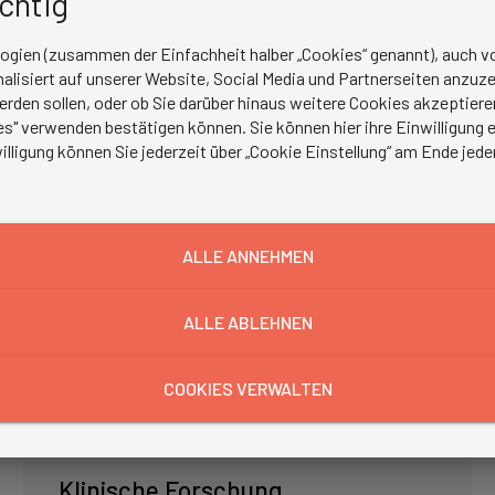
ichtig
logien (zusammen der Einfachheit halber „Cookies“ genannt), auch vo
lisiert auf unserer Website, Social Media und Partnerseiten anzuze
erden sollen, oder ob Sie darüber hinaus weitere Cookies akzeptie
s" verwenden bestätigen können. Sie können hier ihre Einwilligung en
illigung können Sie jederzeit über „Cookie Einstellung“ am Ende jede
ALLE ANNEHMEN
ALLE ABLEHNEN
COOKIES VERWALTEN
Klinische Forschung