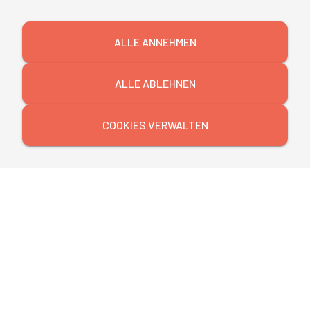
mibeg
| Institute
ALLE ANNEHMEN
Recht und Steuern
ALLE ABLEHNEN
COOKIES VERWALTEN
Fachanwaltslehrgänge
Zu den Seminaren