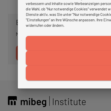
verbessern und Inhalte sowie Werbeanzeigen persona
die Wahl, ob "Nur notwendige Cookies" verwendet w
Dienste aktiv, was Sie unter "Nur notwendige Cookie
"Einstellungen“ an Ihre Wünsche anpassen. Ihre Einw
Bleiben Sie auf dem Laufende
widerrufen oder ändern.
Melden Sie sich jetzt für unseren Newsletter an
JETZT ANMELDEN