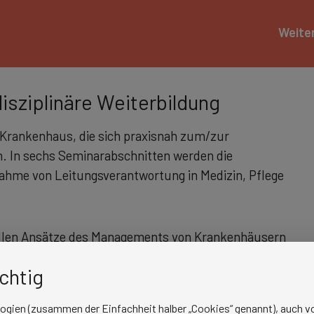
Weite
sziplinäre Weiterbildung
im Krankenhaus, die sich praxisnah zum/zur
. In sechs Seminarabschnitten werden die
ahme von Leitungsverantwortung in Medizin, Pflege
ionellen Ansätze des Managements von Krankenhäusern
rumente und Maßnahmen abzulösen.
Weitere
ichtig
logien (zusammen der Einfachheit halber „Cookies“ genannt), auch vo