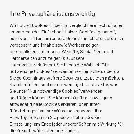
Ihre Privatsphäre ist uns wichtig
Wir nutzen Cookies, Pixel und vergleichbare Technologien
(zusammen der Einfachheit halber „Cookies“ genannt),
auch von Dritten, um unsere Dienste anzubieten, stetig zu
Leitfaden „Wege zur Anerkennung
verbessern und Inhalte sowie Werbeanzeigen
personalisiert auf unserer Website, Social Media und
Für Menschen, die ihre Ausbildung oder Studium im
Partnerseiten anzuzeigen (s.a. unsere
Ausland abgeschlossen haben, ist oft ein
Datenschutzerklärung). Sie haben die Wahl, ob "Nur
Anerkennungsprozess notwendig, bevor sie in
notwendige Cookies" verwendet werden sollen, oder ob
Deutschland in ihrem Beruf arbeiten dürfen. Dieser
Sie darüber hinaus weitere Cookies akzeptieren möchten.
Prozess kann auf den ersten Blick komplex
Standardmäßig sind nur notwendige Dienste aktiv, was
Sie unter "Nur notwendige Cookies" verwenden
erscheinen – doch mit guter Vorbereitung, Geduld
bestätigen können. Sie können hier ihre Einwilligung
und den richtigen Informationen ist er gut zu
entweder für alle Cookies erklären, oder unter
bewältigen.
"Einstellungen“ an Ihre Wünsche anpassen. Ihre
Einwilligung können Sie jederzeit über „Cookie
Im Leitfaden „Wege zur Anerkennung“ beantworten
Einstellung“ am Ende jeder unserer Seiten mit Wirkung für
die Zukunft widerrufen oder ändern.
wir die wichtigsten Fragen zum