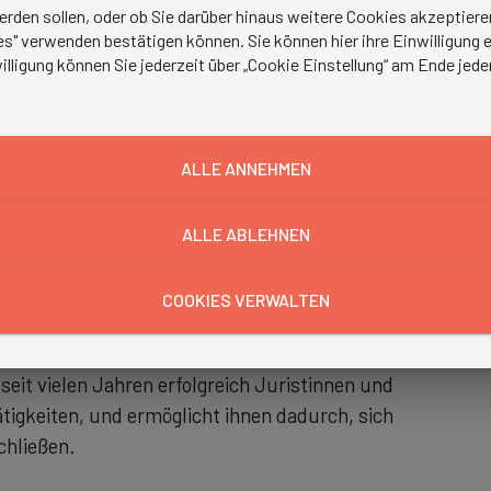
erden sollen, oder ob Sie darüber hinaus weitere Cookies akzeptie
s" verwenden bestätigen können. Sie können hier ihre Einwilligung en
illigung können Sie jederzeit über „Cookie Einstellung“ am Ende jede
echt
ALLE ANNEHMEN
eränderungen und Spezialisierungen unterworfen, die
ALLE ABLEHNEN
nd werden dafür speziell ausgebildete Juristinnen und
gebieten auskennen und dafür entsprechend qualifiziert
COOKIES VERWALTEN
seit vielen Jahren erfolgreich Juristinnen und
tigkeiten, und ermöglicht ihnen dadurch, sich
chließen.