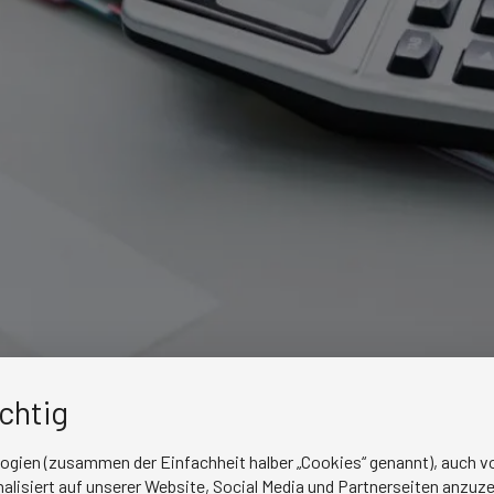
ichtig
logien (zusammen der Einfachheit halber „Cookies“ genannt), auch vo
lisiert auf unserer Website, Social Media und Partnerseiten anzuze