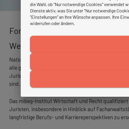
die Wahl, ob "Nur notwendige Cookies" verwendet w
Dienste aktiv, was Sie unter "Nur notwendige Cookie
"Einstellungen“ an Ihre Wünsche anpassen. Ihre Einw
widerrufen oder ändern.
Fortbildung Fachanwalt Medizinr
Weiterbildung für Jurist:innen
National wie international ist das Recht ständigen V
alle gesellschaftlichen Bereiche betreffen. Zunehme
Juristen benötigt, die sich in den komplexen Rechts
sind.
Das mibeg-Institut Wirtschaft und Recht qualifiziert 
Juristen, insbesondere in Hinblick auf Fachanwaltstä
langfristige Berufs- und Karriereperspektiven zu ers