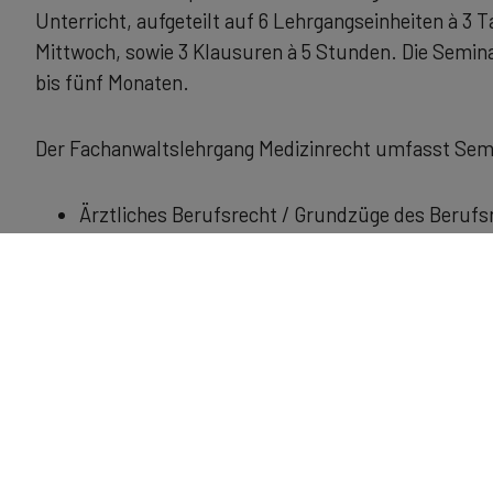
Unterricht, aufgeteilt auf 6 Lehrgangseinheiten à 3 
Mittwoch, sowie 3 Klausuren à 5 Stunden. Die Seminar
bis fünf Monaten.
Der Fachanwaltslehrgang Medizinrecht umfasst Sem
Ärztliches Berufsrecht / Grundzüge des Berufs
Vertragsarzt- und Vertragszahnarztrecht
Recht der gesetzlichen und privaten Kranken- 
Recht der medizinischen Behandlung:
zivilrechtliche Arzt- und Krankenhaushaftung,
strafrechtliche Arzthaftung
Grundzüge des Arzneimittel- und Medizinprodu
Vergütungsrecht der Heilberufe
Krankenhausrecht: Bedarfsplanung und Finanz
Chefarztvertragsrecht