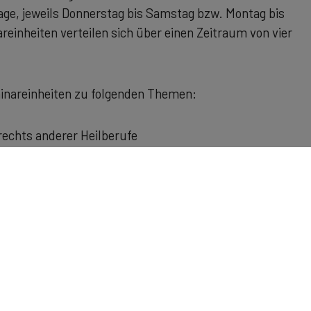
Tage, jeweils Donnerstag bis Samstag bzw. Montag bis
einheiten verteilen sich über einen Zeitraum von vier
inareinheiten zu folgenden Themen:
rechts anderer Heilberufe
und Pflegeversicherung
kterechts
ierung