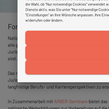
die Wahl, ob "Nur notwendige Cookies" verwendet w
Dienste aktiv, was Sie unter "Nur notwendige Cookie
"Einstellungen“ an Ihre Wünsche anpassen. Ihre Einw
widerrufen oder ändern.
Fortbildung Fachanwalt Bau- und
National wie international ist das Recht ständigen V
alle gesellschaftlichen Bereiche betreffen. Zunehme
Juristen benötigt, die sich in den komplexen Rechts
sind.
Das mibeg-Institut Wirtschaft und Recht qualifiziert 
Juristen, insbesondere in Hinblick auf Fachanwaltstä
langfristige Berufs- und Karriereperspektiven zu ers
In Zusammenarbeit mit
ARBER-Seminare
bietet das
zahlreiche Weiterbildungen zur Vorbereitung auf die 