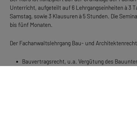
Unterricht, aufgeteilt auf 6 Lehrgangseinheiten à 3 
Samstag, sowie 3 Klausuren à 5 Stunden. Die Seminar
bis fünf Monaten.
Der Fachanwaltslehrgang Bau- und Architektenrech
Bauvertragsrecht, u.a. Vergütung des Bauunte
Beendigung des Bauvertrages, Mängelansprüche
Mängelhaftung, Sicherheiten am Bau
Bauträgerrecht, u.a. Bauträgererwerb, Mänge
Besonderheiten der Verfahrens- und Prozessf
Zwangsvollstreckung in Bausachen
Abwicklung des Bauvertrages in der Insolvenz
Recht der Architekten und Ingenieure, auch un
Recht der öffentlichen Vergabe von Bauaufträg