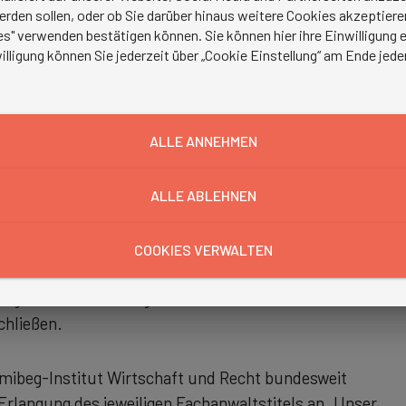
erden sollen, oder ob Sie darüber hinaus weitere Cookies akzeptie
s" verwenden bestätigen können. Sie können hier ihre Einwilligung en
illigung können Sie jederzeit über „Cookie Einstellung“ am Ende jede
 Architektenrecht
eränderungen und Spezialisierungen unterworfen, die
ALLE ANNEHMEN
nd werden dafür speziell ausgebildete Juristinnen und
gebieten auskennen und dafür entsprechend qualifiziert
ALLE ABLEHNEN
COOKIES VERWALTEN
seit vielen Jahren erfolgreich Juristinnen und
tigkeiten, und ermöglicht ihnen dadurch, sich
chließen.
 mibeg-Institut Wirtschaft und Recht bundesweit
Erlangung des jeweiligen Fachanwaltstitels an. Unser