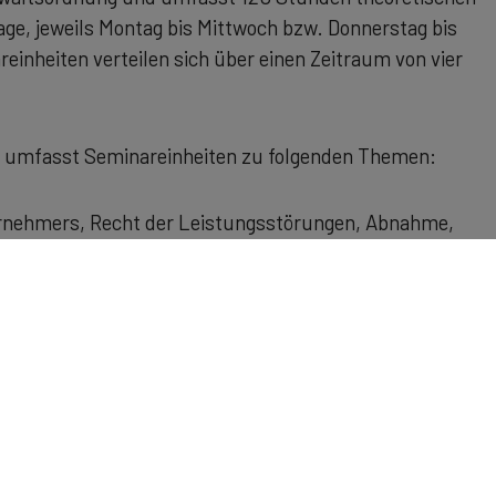
Tage, jeweils Montag bis Mittwoch bzw. Donnerstag bis
einheiten verteilen sich über einen Zeitraum von vier
t umfasst Seminareinheiten zu folgenden Themen:
rnehmers, Recht der Leistungsstörungen, Abnahme,
 im Bauvertrag, grenzüberschreitende Bauverträge,
lansprüche, Abwicklung nach MaBV
ührung
ter Berücksichtigung europarechtlicher Bezüge
en, auch unter Berücksichtigung europarechtlicher