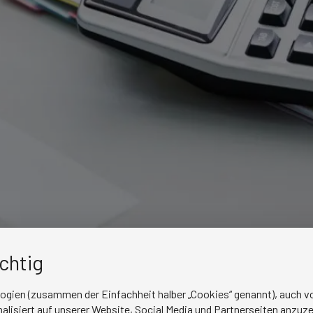
ichtig
logien (zusammen der Einfachheit halber „Cookies“ genannt), auch vo
lisiert auf unserer Website, Social Media und Partnerseiten anzuze