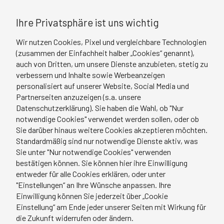
Ihre Privatsphäre ist uns wichtig
Wir nutzen Cookies, Pixel und vergleichbare Technologien
(zusammen der Einfachheit halber „Cookies“ genannt),
auch von Dritten, um unsere Dienste anzubieten, stetig zu
WDR-Doku „Wie wohnt NRW?“
verbessern und Inhalte sowie Werbeanzeigen
personalisiert auf unserer Website, Social Media und
Der Journalist, Filmemacher und Creative Producer
Partnerseiten anzuzeigen (s.a. unsere
Sebastian Hampl hat gemeinsam mit Anja Booths im
Datenschutzerklärung). Sie haben die Wahl, ob "Nur
WDR seine neue Dokumentation „Wie wohnt NRW?“
notwendige Cookies" verwendet werden sollen, oder ob
vorgestellt.
Sie darüber hinaus weitere Cookies akzeptieren möchten.
Standardmäßig sind nur notwendige Dienste aktiv, was
Sie unter "Nur notwendige Cookies" verwenden
Der 90-Minüter stellt umfassend die aktuelle
bestätigen können. Sie können hier ihre Einwilligung
Wohnsituation in Nordrhein-Westfalen vor:
entweder für alle Cookies erklären, oder unter
Steigende Mieten, Kaufpreise und Energiekosten,
"Einstellungen“ an Ihre Wünsche anpassen. Ihre
dazu Wohnungsmangel in den Ballungsräumen –
Einwilligung können Sie jederzeit über „Cookie
welche Ideen und Alternativen für bezahlbares und
Einstellung“ am Ende jeder unserer Seiten mit Wirkung für
die Zukunft widerrufen oder ändern.
nachhaltiges Wohnen gibt es?