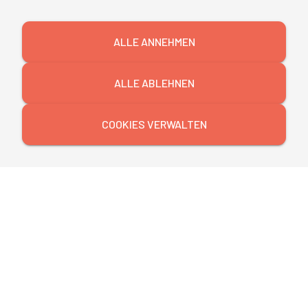
Die Doku, Anfang November linear ausgestrahlt, ist
ALLE ANNEHMEN
in der
ARD-Mediathek abrufbar.
Sebastian Hampl ist
Absolvent des mibeg-Instituts Medien.
ALLE ABLEHNEN
COOKIES VERWALTEN
Impressum
Datenschutz
Teilnahmebedingungen