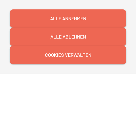
Pflegedirektorinnen und Pflegedirektoren. Das
nächste Seminar startet am 8. April 2022 in Köln.
ALLE ANNEHMEN
ALLE ABLEHNEN
Bleiben Sie auf dem
COOKIES VERWALTEN
Laufenden!
Melden Sie sich jetzt für unseren
Newsletter an und erfahren Sie exklusiv die
nächsten Themen.
JETZT ANMELDEN