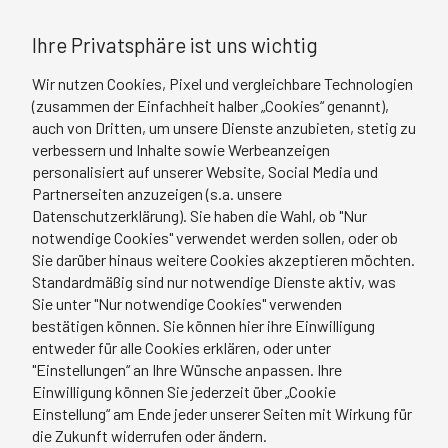
Ihre Privatsphäre ist uns wichtig
Wir nutzen Cookies, Pixel und vergleichbare Technologien
(zusammen der Einfachheit halber „Cookies“ genannt),
auch von Dritten, um unsere Dienste anzubieten, stetig zu
Krankenhausleitung für Pflegedirektoren
verbessern und Inhalte sowie Werbeanzeigen
personalisiert auf unserer Website, Social Media und
Sie benötigen für ihre Führungspositionen
Partnerseiten anzuzeigen (s.a. unsere
herausragende Managementqualifikationen, damit
Datenschutzerklärung). Sie haben die Wahl, ob "Nur
im „Unternehmen Krankenhaus“ auch in Zukunft der
notwendige Cookies" verwendet werden sollen, oder ob
Patient mit seinem Genesungsbedürfnis die zentrale
Sie darüber hinaus weitere Cookies akzeptieren möchten.
Kategorie des Handelns bleibt.
Standardmäßig sind nur notwendige Dienste aktiv, was
Sie unter "Nur notwendige Cookies" verwenden
bestätigen können. Sie können hier ihre Einwilligung
Das mibeg-Institut hat in Zusammenarbeit mit
entweder für alle Cookies erklären, oder unter
führenden Pflegefachkräften ein
Intensivseminar
"Einstellungen“ an Ihre Wünsche anpassen. Ihre
Krankenhausleitung für Pflegedirektor/innen
Einwilligung können Sie jederzeit über „Cookie
entwickelt und unterstützt bei Vermittlung von
Einstellung“ am Ende jeder unserer Seiten mit Wirkung für
die Zukunft widerrufen oder ändern.
Fachwissen, durch Training und Vernetzung