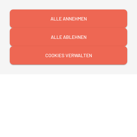
ALLE ANNEHMEN
ALLE ABLEHNEN
COOKIES VERWALTEN
Präsident des Robert Koch-Instituts
verabschiedet sich
„In der Pandemie hat das Robert Koch-Institut seine
Exzellenz unter Beweis gestellt. Es war ein Privileg,
in dieser Krise an exponierter Position zusammen
mit einem motivierten Team hervorragender