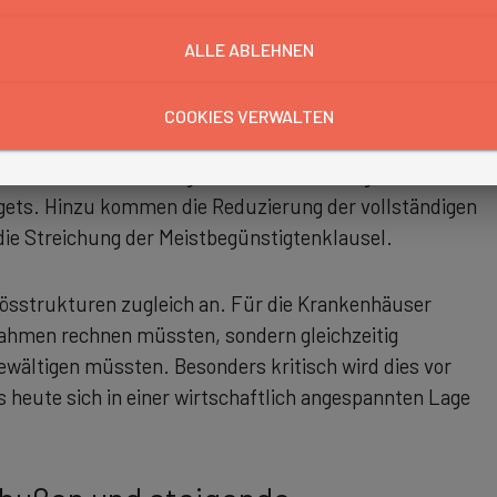
önnte das Gesetz jedoch erhebliche Einschnitte
irekt in die Finanzierung und Organisation der
ALLE ABLEHNEN
COOKIES VERWALTEN
Anpassungen bei den Prüfquoten des Medizinischen
lichtende Zweitmeinungsverfahren bei mengensensitiven
ets. Hinzu kommen die Reduzierung der vollständigen
die Streichung der Meistbegünstigtenklausel.
össtrukturen zugleich an. Für die Krankenhäuser
nnahmen rechnen müssten, sondern gleichzeitig
ältigen müssten. Besonders kritisch wird dies vor
s heute sich in einer wirtschaftlich angespannten Lage