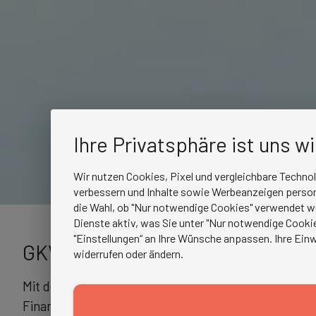
Ihre Privatsphäre ist uns w
Wir nutzen Cookies, Pixel und vergleichbare Techno
verbessern und Inhalte sowie Werbeanzeigen persona
die Wahl, ob "Nur notwendige Cookies" verwendet w
Dienste aktiv, was Sie unter "Nur notwendige Cookie
"Einstellungen“ an Ihre Wünsche anpassen. Ihre Einw
GKV-Spargesetz könnte Kliniken f
widerrufen oder ändern.
Mit dem geplanten GKV-Beitragssatzstabilisierungsg
Finanzlage der gesetzlichen Krankenversicherung r