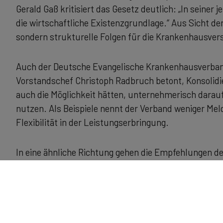
Gerald Gaß kritisiert das Gesetz deutlich: „In seiner
die wirtschaftliche Existenzgrundlage.“ Aus Sicht der
sondern strukturelle Folgen für die Krankenhausve
Auch der Deutsche Evangelische Krankenhausverband
Vorstandschef Christoph Radbruch betont, Konsolid
auch die Möglichkeit hätten, unternehmerisch darauf
nutzen. Als Beispiele nennt der Verband weniger Me
Flexibilität in der Leistungserbringung.
In eine ähnliche Richtung gehen die Empfehlungen de
Regulatorik abzubauen, etwa bei Pflegepersonalunt
könnten Betriebskosten gesenkt und Defizite aus eig
Personalvorgaben plädieren sie dafür, Pflegequalität