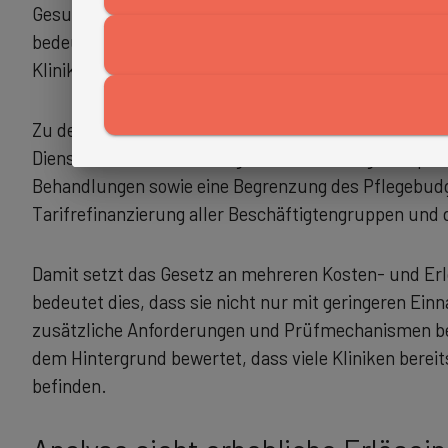
Gesundheitswesen bremsen. Für die Krankenhäuser k
bedeuten. Vorgesehen sind mehrere Maßnahmen, die d
Kliniken eingreifen.
Zu den geplanten Regelungen zählen unter anderem 
Dienstes, eine Erweiterung des Prüfauftrags, verpf
Behandlungen sowie eine Begrenzung des Pflegebudg
Tarifrefinanzierung aller Beschäftigtengruppen und 
Damit setzt das Gesetz an mehreren Kosten- und Erl
bedeutet dies, dass sie nicht nur mit geringeren Ei
zusätzliche Anforderungen und Prüfmechanismen bew
dem Hintergrund bewertet, dass viele Kliniken bereit
befinden.