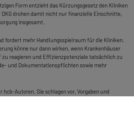
 jetzigen Form entzieht das Kürzungsgesetz den Kliniken
 DKG drohen damit nicht nur finanzielle Einschnitte,
rsorgung insgesamt.
 fordert mehr Handlungsspielraum für die Kliniken.
ierung könne nur dann wirken, wenn Krankenhäuser
 zu reagieren und Effizienzpotenziale tatsächlich zu
lde- und Dokumentationspflichten sowie mehr
r hcb-Autoren. Sie schlagen vor, Vorgaben und
ergrenzen oder Dokumentationspflichten. Dadurch
ener Kraft vermieden werden. Statt starrer
 zu messen und bei Defiziten gezielt zu sanktionieren.