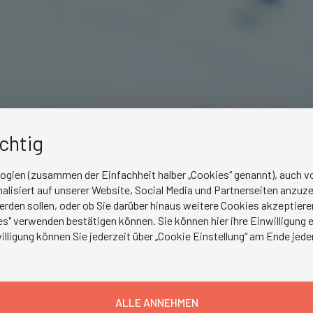
ichtig
logien (zusammen der Einfachheit halber „Cookies“ genannt), auch vo
lisiert auf unserer Website, Social Media und Partnerseiten anzuze
erden sollen, oder ob Sie darüber hinaus weitere Cookies akzeptie
s" verwenden bestätigen können. Sie können hier ihre Einwilligung en
illigung können Sie jederzeit über „Cookie Einstellung“ am Ende jede
inanziell deutlich belasten
esetz will die Bundesregierung auf die angespannte
eagieren und die Ausgabenentwicklung im
ALLE ANNEHMEN