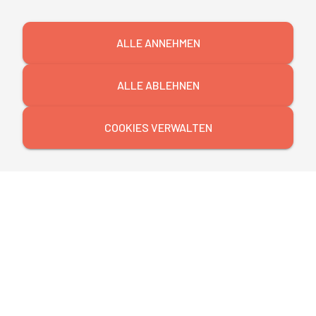
ALLE ANNEHMEN
Bleiben Sie auf dem
Laufenden!
ALLE ABLEHNEN
Melden Sie sich jetzt für unseren
Newsletter an und erfahren Sie exklusiv die
COOKIES VERWALTEN
nächsten Themen.
JETZT ANMELDEN