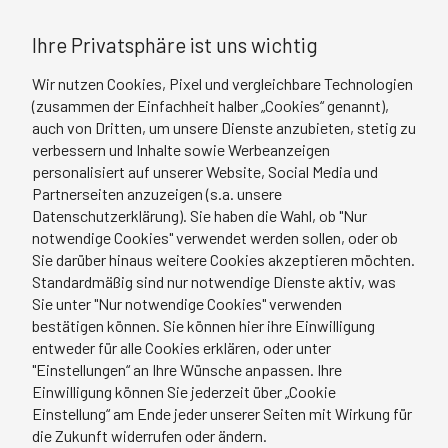
Ihre Privatsphäre ist uns wichtig
Wir nutzen Cookies, Pixel und vergleichbare Technologien
(zusammen der Einfachheit halber „Cookies“ genannt),
auch von Dritten, um unsere Dienste anzubieten, stetig zu
Neuer Ärztlicher Direktor Städtische Klinik
verbessern und Inhalte sowie Werbeanzeigen
Mönchengladbach
personalisiert auf unserer Website, Social Media und
Partnerseiten anzuzeigen (s.a. unsere
Dr. Harald Löw, Chefarzt der Unfall- und
Datenschutzerklärung). Sie haben die Wahl, ob "Nur
Gelenkchirurgie an den Städtischen Kliniken
notwendige Cookies" verwendet werden sollen, oder ob
Mönchengladbach, hat die Ärztliche Direktion des
Sie darüber hinaus weitere Cookies akzeptieren möchten.
Hauses übernommen. Wir gratulieren herzlich zur
Standardmäßig sind nur notwendige Dienste aktiv, was
Sie unter "Nur notwendige Cookies" verwenden
neuen Position! Dr. med. Harald Löw absolviert das
bestätigen können. Sie können hier ihre Einwilligung
Intensivseminar Krankenhausleitung für Ärztliche
entweder für alle Cookies erklären, oder unter
Direktor/innen und Chefärzt/innen des mibeg-
"Einstellungen“ an Ihre Wünsche anpassen. Ihre
Instituts Medizin.
Einwilligung können Sie jederzeit über „Cookie
Einstellung“ am Ende jeder unserer Seiten mit Wirkung für
die Zukunft widerrufen oder ändern.