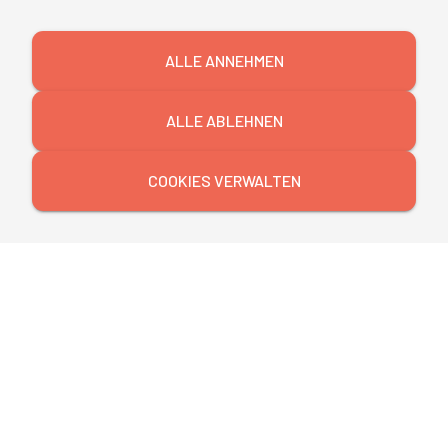
Impressum
ALLE ANNEHMEN
Datenschutz
Teilnahmebedingungen
ALLE ABLEHNEN
Newsletter
COOKIES VERWALTEN
©
2026
mibeg
| Institute